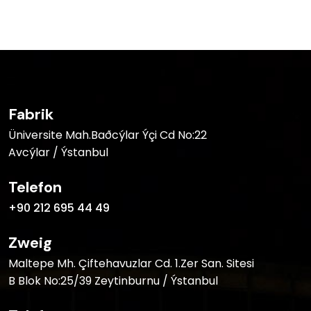
Fabrik
Üniversite Mah.Baðcýlar Ýçi Cd No:22
Avcýlar / Ýstanbul
Telefon
+90 212 695 44 49
Zweig
Maltepe Mh. Çiftehavuzlar Cd. 1.Zer San. Sitesi
B Blok No:25/39 Zeytinburnu / Ýstanbul