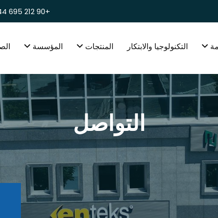
+90 212 695 44 49
مة
التكنولوجيا والابتكار
المنتجات
المؤسسة
الص
التواصل