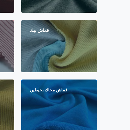
قماش بيك
قماش محاك بخيطين