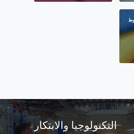
وط
التكنولوجيا والابتكار