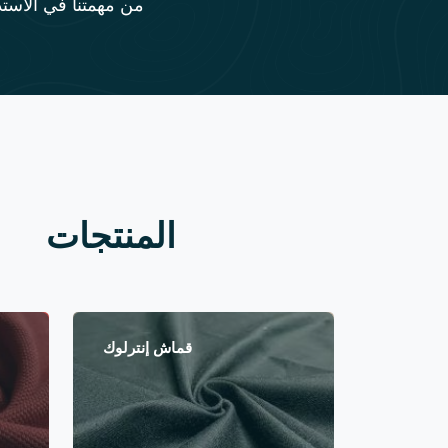
من مهمتنا في الاستد
المنتجات
قماش إنترلوك