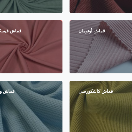
قماش أوتومان
قماش فيسك
قماش كاشكورسي
قماش و