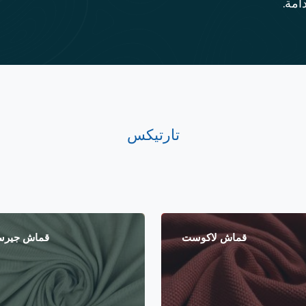
امة.
تارتيكس
قماش لاكوست
قماش جير