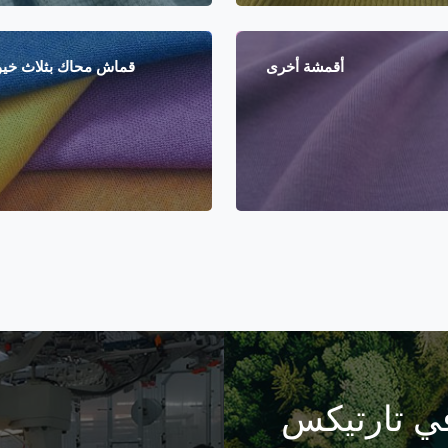
أقمشة أخرى
قماش محاك بثلاث خي
في تارتيكس