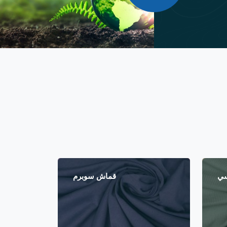
سي
قماش سوبرم