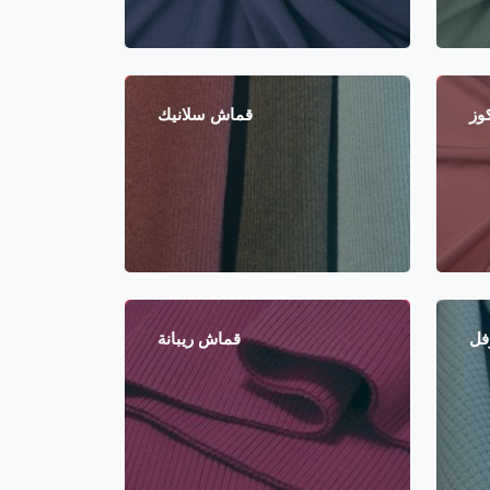
وز
قماش سلانيك
فل
قماش ريبانة